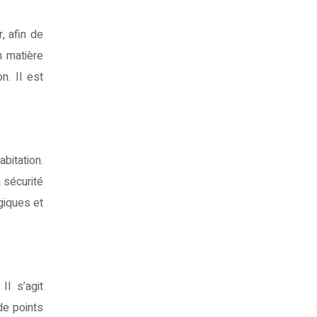
, afin de
n matière
n. Il est
bitation.
a sécurité
giques et
Il s’agit
de points