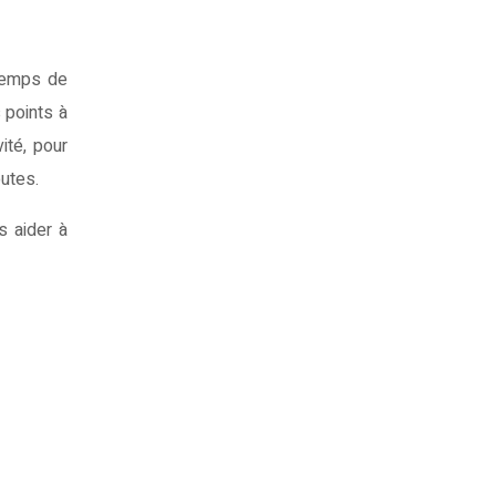
 temps de
 points à
ité, pour
outes.
s aider à