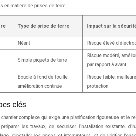
s en matière de prises de terre :
rre
Type de prise de terre
Impact sur la sécurit
Néant
Risque élevé d’électro
s
Risque modéré, amélior
Simple piquets de terre
par rapport à avant
Boucle à fond de fouille,
Risque faible, meilleur
amélioration continue
protection
pes clés
n chantier complexe qui exige une planification rigoureuse et le r
réparer les travaux, de sécuriser l’installation existante, d’ins
ge, d’installer les prises et interrupteurs, et de vérifier l’en