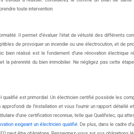
s travaux à réaliser. Considérez-le comme un bilan de santé
prendre toute intervention.
ormalité. Il permet d’évaluer l’état de vétusté des différents c
ptibles de provoquer un incendie ou une électrocution, et de prio
ic bien réalisé est le fondement d’une rénovation électrique r
et la pérennité du bien immobilier. Ne négligez pas cette étape,
l qualifié est primordial. Un électricien certifié possède les co
pprofondi de l’installation et vous fournir un rapport détaillé et 
itulaire d’une certification reconnue, telle que Qualifelec, qui att
ation exigeant un électricien qualifié
. De plus, dans le cadre d’
DEI) peut être obligatoire. Renseignez-vous sur vos obligations lé