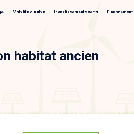
ge
Mobilité durable
Investissements verts
Financement 
on habitat ancien