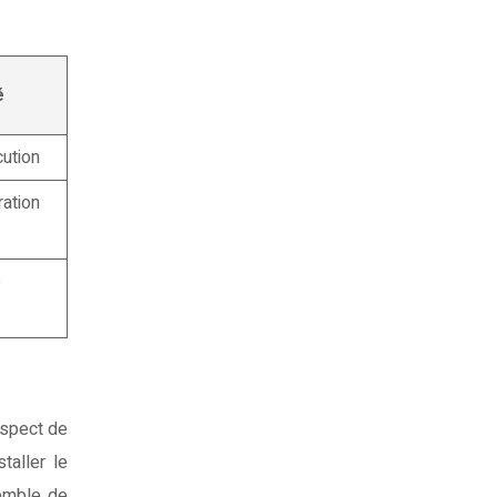
é
cution
ation
e
espect de
taller le
semble de