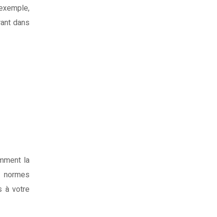
 exemple,
rant dans
amment la
s normes
s à votre