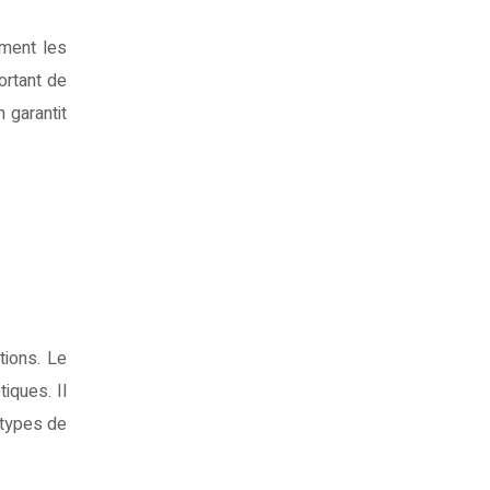
ement les
ortant de
 garantit
tions. Le
iques. Il
 types de