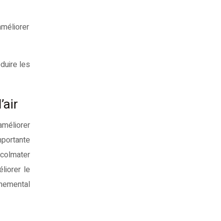
améliorer
duire les
’air
améliorer
importante
 colmater
liorer le
nnemental