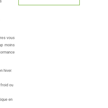
es
e
tres vous
oup moins
rformance
n hiver.
froid ou
tique en