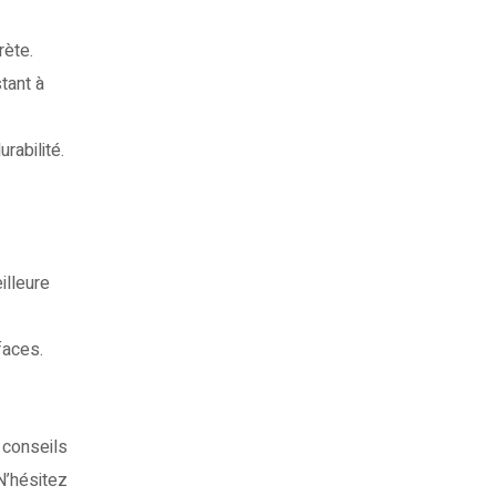
rète.
tant à
rabilité.
illeure
faces.
 conseils
N’hésitez