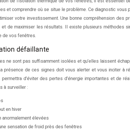
ion de l’isolation thermique de vos fenêtres, il est essentiel de
aibles et comprendre où se situe le problème. Ce diagnostic vous 
’optimiser votre investissement. Une bonne compréhension des 
s et de maximiser les résultats. Il existe plusieurs méthodes s
e de vos fenêtres.
ation défaillante
es ne sont pas suffisamment isolées et qu’elles laissent échap
La présence de ces signes doit vous alerter et vous inciter à ré
 permettra d’éviter des pertes d’énergie importantes et de réa
à surveiller :
es
ut en hiver
ion anormalement élevées
une sensation de froid près des fenêtres