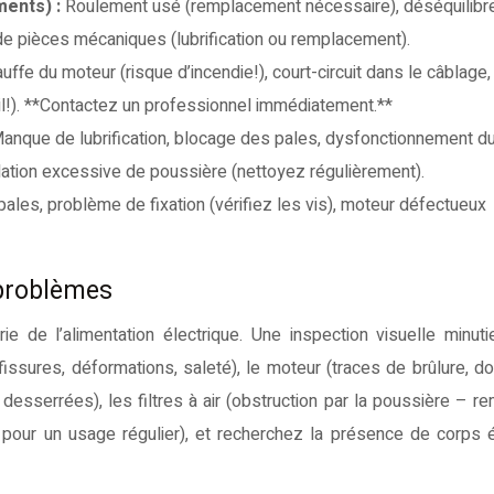
ments) :
Roulement usé (remplacement nécessaire), déséquilibr
 de pièces mécaniques (lubrification ou remplacement).
uffe du moteur (risque d’incendie!), court-circuit dans le câblage
l!). **Contactez un professionnel immédiatement.**
anque de lubrification, blocage des pales, dysfonctionnement d
ulation excessive de poussière (nettoyez régulièrement).
ales, problème de fixation (vérifiez les vis), moteur défectueux
 problèmes
ie de l’alimentation électrique. Une inspection visuelle minut
(fissures, déformations, saleté), le moteur (traces de brûlure,
desserrées), les filtres à air (obstruction par la poussière – r
 pour un usage régulier), et recherchez la présence de corps 