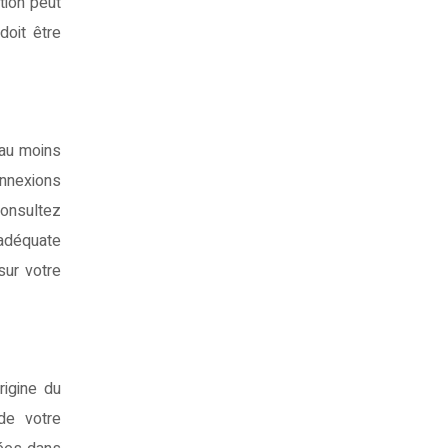
tion peut
doit être
 au moins
onnexions
consultez
 adéquate
sur votre
rigine du
de votre