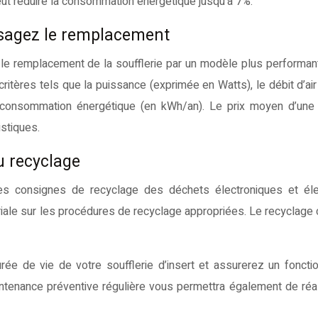
ut réduire la consommation énergétique jusqu’à 7%.
visagez le remplacement
, le remplacement de la soufflerie par un modèle plus performan
critères tels que la puissance (exprimée en Watts), le débit d’ai
a consommation énergétique (en kWh/an). Le prix moyen d’une
istiques.
u recyclage
s consignes de recyclage des déchets électroniques et élec
oriale sur les procédures de recyclage appropriées. Le recyclage 
rée de vie de votre soufflerie d’insert et assurerez un fonct
ntenance préventive régulière vous permettra également de réa