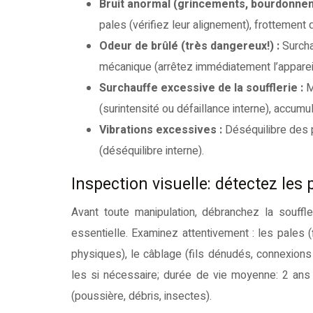
Bruit anormal (grincements, bourdonne
pales (vérifiez leur alignement), frottement
Odeur de brûlé (très dangereux!) :
Surcha
mécanique (arrêtez immédiatement l’apparei
Surchauffe excessive de la soufflerie :
M
(surintensité ou défaillance interne), accum
Vibrations excessives :
Déséquilibre des p
(déséquilibre interne).
Inspection visuelle: détectez les
Avant toute manipulation, débranchez la souffler
essentielle. Examinez attentivement : les pales 
physiques), le câblage (fils dénudés, connexions 
les si nécessaire; durée de vie moyenne: 2 ans
(poussière, débris, insectes).