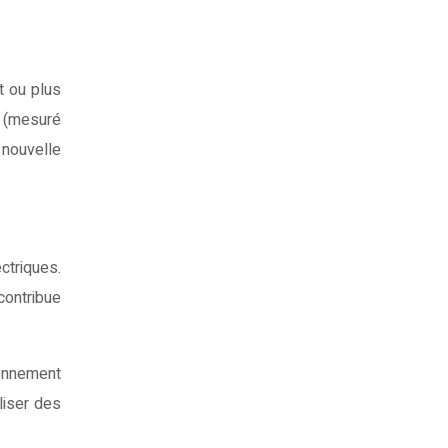
t ou plus
r (mesuré
 nouvelle
triques.
contribue
ionnement
liser des