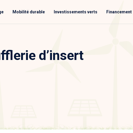
ge
Mobilité durable
Investissements verts
Financement 
flerie d’insert