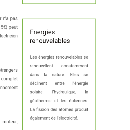
r n’a pas
15€) peut
Energies
ectricien
renouvelables
Les énergies renouvelables se
renouvellent constamment
étrangers
dans la nature. Elles se
e complet
déclinent entre l’énergie
ionnement
solaire, l’hydraulique, la
géothermie et les éoliennes.
La fission des atomes produit
également de l’électricité.
: moteur,