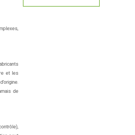
mplexes,
abricants
re et les
’origine.
jamais de
ntrôle),