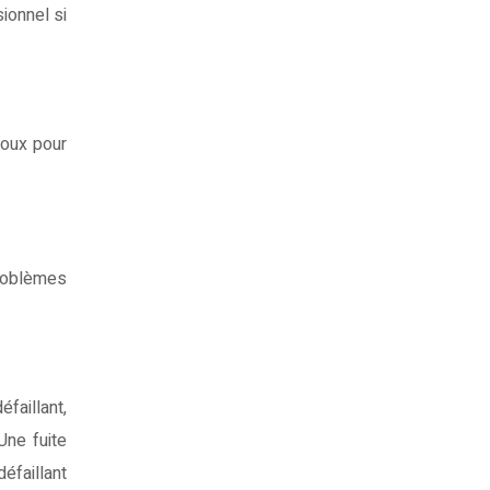
ionnel si
doux pour
problèmes
faillant,
Une fuite
éfaillant