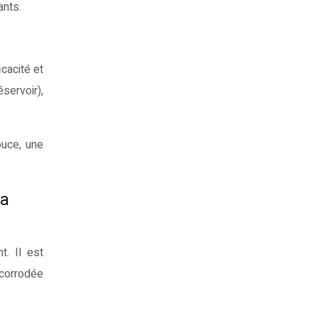
ants.
icacité et
servoir),
uce, une
la
. Il est
 corrodée