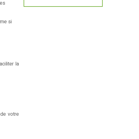
les
ême si
iliter la
 de votre