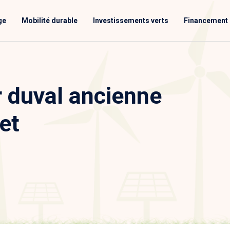
ge
Mobilité durable
Investissements verts
Financement 
 duval ancienne
et