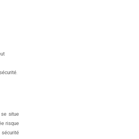
eut
sécurité.
 se situe
ée risque
sécurité