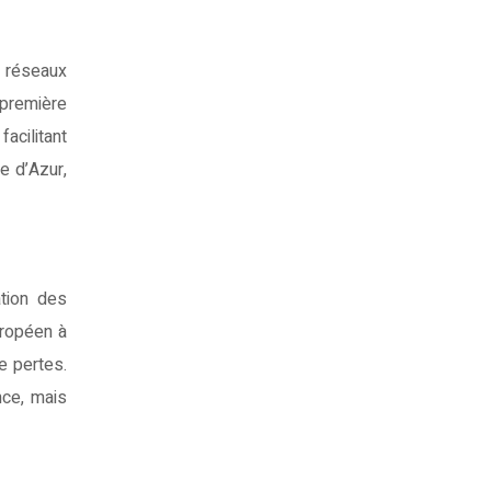
 réseaux
première
acilitant
e d’Azur,
ation des
uropéen à
e pertes.
nce, mais