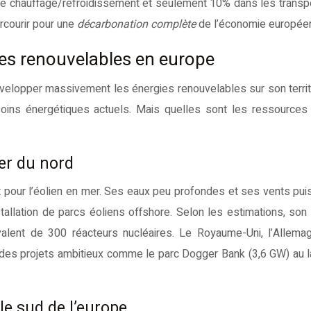
our le chauffage/refroidissement et seulement 10% dans les transp
arcourir pour une
décarbonation complète
de l’économie europée
ies renouvelables en europe
velopper massivement les énergies renouvelables sur son territ
oins énergétiques actuels. Mais quelles sont les ressources
er du nord
 pour l’éolien en mer. Ses eaux peu profondes et ses vents pui
tallation de parcs éoliens offshore. Selon les estimations, son 
ivalent de 300 réacteurs nucléaires. Le Royaume-Uni, l’Allema
des projets ambitieux comme le parc Dogger Bank (3,6 GW) au 
e sud de l’europe