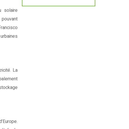
 solaire
s pouvant
Francisco
 urbaines
icité. La
ipalement
 stockage
d’Europe.