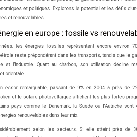
omiques et politiques. Explorons le potentiel et les défis d’u
res et renouvelables.
énergie en europe : fossile vs renouvela
nées, les énergies fossiles représentent encore environ 7
trole reste prépondérant dans les transports, tandis que le ga
et l’industrie. Quant au charbon, son utilisation décline m
et orientale.
u un essor remarquable, passant de 9% en 2004 à près de 2
lien et le solaire photovoltaïque affichent les plus fortes prog
Certains pays comme le Danemark, la Suède ou l’Autriche sont 
énergies renouvelables dans leur mix.
nsidérablement selon les secteurs. Si elle atteint près de 