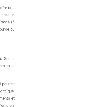
offre des
uscite un
France (5
lourde ou
. Si elle
mmission
 pourrait
oltaïque,
ments et
d’emplois