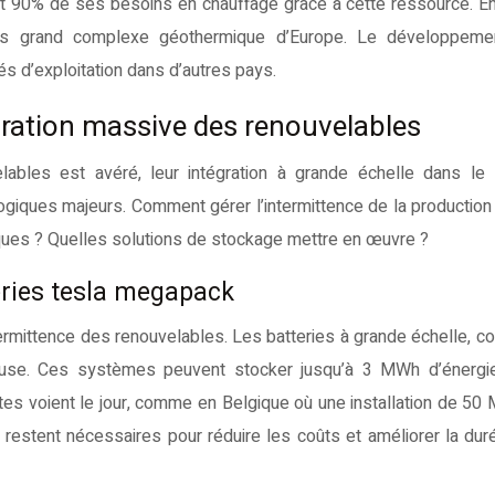
t 90% de ses besoins en chauffage grâce à cette ressource. En I
lus grand complexe géothermique d’Europe. Le développeme
és d’exploitation dans d’autres pays.
égration massive des renouvelables
elables est avéré, leur intégration à grande échelle dans l
giques majeurs. Comment gérer l’intermittence de la production
ques ? Quelles solutions de stockage mettre en œuvre ?
eries tesla megapack
intermittence des renouvelables. Les batteries à grande échelle, 
euse. Ces systèmes peuvent stocker jusqu’à 3 MWh d’énergie
tes voient le jour, comme en Belgique où une installation de 50
restent nécessaires pour réduire les coûts et améliorer la dur