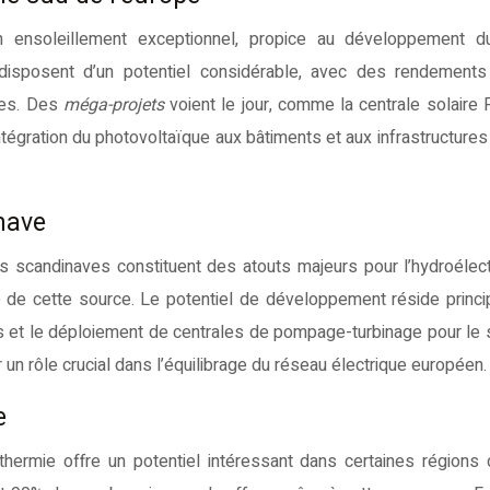
n ensoleillement exceptionnel, propice au développement du
e disposent d’un potentiel considérable, avec des rendement
nes. Des
méga-projets
voient le jour, comme la centrale solaire 
égration du photovoltaïque aux bâtiments et aux infrastructures
inave
scandinaves constituent des atouts majeurs pour l’hydroélectr
é de cette source. Le potentiel de développement réside princ
es et le déploiement de centrales de pompage-turbinage pour le
r un rôle crucial dans l’équilibrage du réseau électrique européen.
e
hermie offre un potentiel intéressant dans certaines régions 