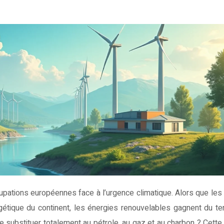
étique du continent, les énergies renouvelables gagnent du ter
 substituer totalement au pétrole, au gaz et au charbon ? Cette