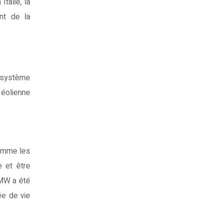
talie, la
nt de la
e système
 éolienne
comme les
 et être
 MW a été
ée de vie