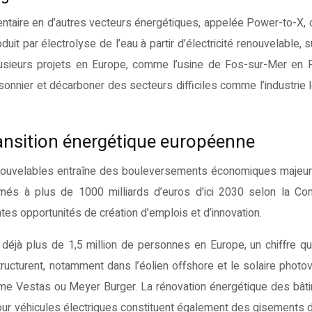
dentaire en d’autres vecteurs énergétiques, appelée Power-to-X, 
uit par électrolyse de l’eau à partir d’électricité renouvelable, s
lusieurs projets en Europe, comme l’usine de Fos-sur-Mer en 
sonnier et décarboner des secteurs difficiles comme l’industrie 
ansition énergétique européenne
enouvelables entraîne des bouleversements économiques majeurs
més à plus de 1000 milliards d’euros d’ici 2030 selon la Co
ntes opportunités de création d’emplois et d’innovation.
éjà plus de 1,5 million de personnes en Europe, un chiffre qui
structurent, notamment dans l’éolien offshore et le solaire photov
 Vestas ou Meyer Burger. La rénovation énergétique des bâti
our véhicules électriques constituent également des gisements 