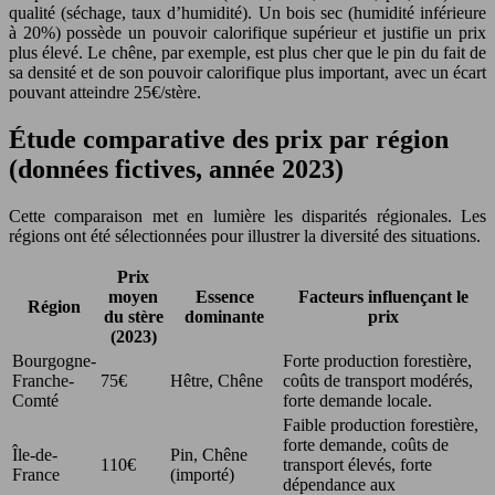
qualité (séchage, taux d’humidité). Un bois sec (humidité inférieure
à 20%) possède un pouvoir calorifique supérieur et justifie un prix
plus élevé. Le chêne, par exemple, est plus cher que le pin du fait de
sa densité et de son pouvoir calorifique plus important, avec un écart
pouvant atteindre 25€/stère.
Étude comparative des prix par région
(données fictives, année 2023)
Cette comparaison met en lumière les disparités régionales. Les
régions ont été sélectionnées pour illustrer la diversité des situations.
Prix
moyen
Essence
Facteurs influençant le
Région
du stère
dominante
prix
(2023)
Bourgogne-
Forte production forestière,
Franche-
75€
Hêtre, Chêne
coûts de transport modérés,
Comté
forte demande locale.
Faible production forestière,
forte demande, coûts de
Île-de-
Pin, Chêne
110€
transport élevés, forte
France
(importé)
dépendance aux