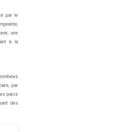
xé par le
engeante,
enir, une
lant à la
retombées
aire, par
les parcs
isant des