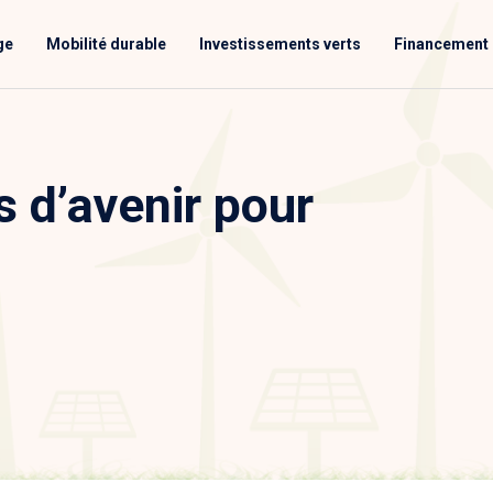
ge
Mobilité durable
Investissements verts
Financement 
s d’avenir pour