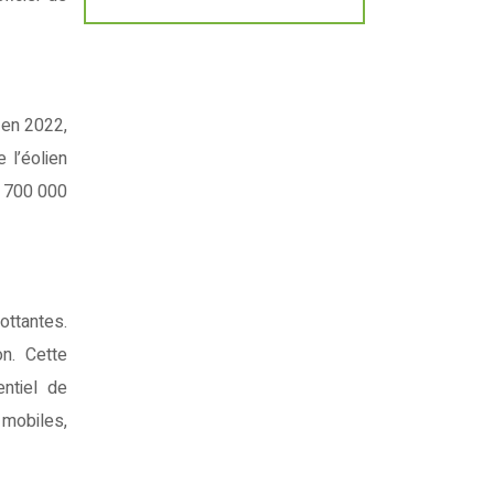
 en 2022,
 l’éolien
e 700 000
ottantes.
on. Cette
ntiel de
mobiles,