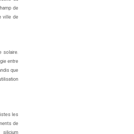
 champ de
 ville de
 solaire.
gie entre
andis que
ilisation
istes les
ements de
silicium