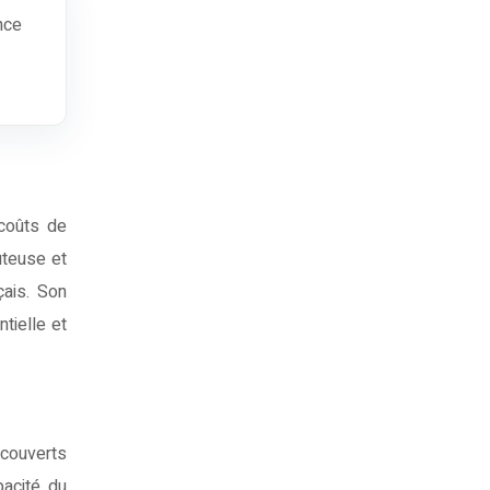
 coûts de
ûteuse et
çais. Son
tielle et
 couverts
pacité du