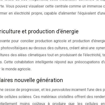
 verte. Vous pouvez visualiser cette centrale comme un immense
ormer en électricité propre, capable d’alimenter l’équivalent d’une
riculture et production d’énergie
nte pour concilier production agricole et production d’énergie
 photovoltaïques au-dessus des cultures, créant ainsi une syner
tures des aléas climatiques tout en produisant de l’électricité, t
es. Cette cohabitation intelligente répond aux préoccupations d’ut
 le monde agricole.
olaires nouvelle génération
ne cesse de progresser, et les
perovskites
incarnent l’une des p
e cellules solaires. Ces matériaux cristallins offrent des rend
ntiellement moins coûteux à produire que les cellules en 