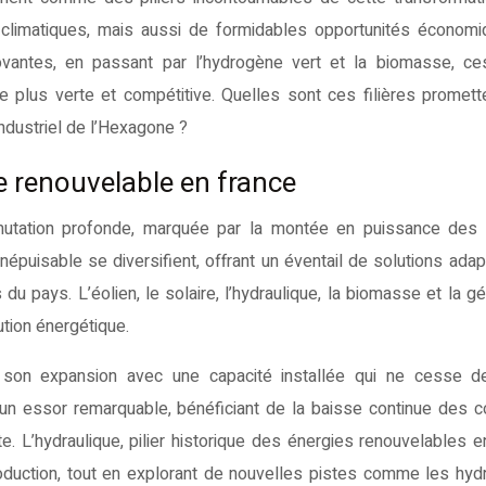
climatiques, mais aussi de formidables opportunités économi
novantes, en passant par l’hydrogène vert et la biomasse, ces
e plus verte et compétitive. Quelles sont ces filières promet
ndustriel de l’Hexagone ?
e renouvelable en france
mutation profonde, marquée par la montée en puissance des 
népuisable se diversifient, offrant un éventail de solutions ada
du pays. L’éolien, le solaire, l’hydraulique, la biomasse et la g
ution énergétique.
ue son expansion avec une capacité installée qui ne cesse de
t un essor remarquable, bénéficiant de la baisse continue des 
e. L’hydraulique, pilier historique des énergies renouvelables e
oduction, tout en explorant de nouvelles pistes comme les hyd