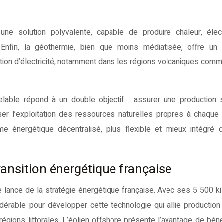
e solution polyvalente, capable de produire chaleur, électr
 Enfin, la géothermie, bien que moins médiatisée, offre un 
ction d’électricité, notamment dans les régions volcaniques comme
velable répond à un double objectif : assurer une production 
ser l’exploitation des ressources naturelles propres à chaque te
e énergétique décentralisé, plus flexible et mieux intégré 
 transition énergétique française
 lance de la stratégie énergétique française. Avec ses 5 500 k
idérable pour développer cette technologie qui allie productio
 régions littorales. L’éolien offshore présente l’avantage de béné