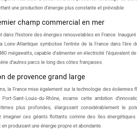
ettant une production d’énergie plus constante et prévisible.
premier champ commercial en mer
t dans l’histoire des énergies renouvelables en France. Inauguré
Loire-Atlantique symbolise l’entrée de la France dans l’ère de
480 mégawatts, capable d’alimenter en électricité l’équivalent d
série d’autres parcs le long des côtes françaises.
ion de provence grand large
s, la France mise également sur la technologie des éoliennes fl
ort-Saint-Louis-du-Rhône, incarne cette ambition d’innovati
itimes plus profondes, élargissant considérablement le pote
 imaginer ces géants flottants comme des îles énergétiques 
t en produisant une énergie propre et abondante.